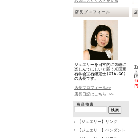
お気に入りリストを見る
店長プロフィール
ジュエリーを日常的に気軽に
T
楽しんでほしいと願う米国宝
石学会宝石鑑定士(GIA.GG)
の店長です。
4
円
店長プロフィール>>
店長日記はこちら >>
商品検索
【ジュエリー】リング
【ジュエリー】ペンダント