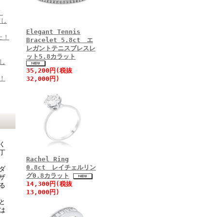
！
荷し
Elegant Tennis
た！
Bracelet 5.8ct エ
レガントテニスブレスレ
ット5.8カラット
し
35,200円(税抜
！
32,000円)
く
丁
Rachel Ring
0.8ct レイチェルリン
ダ
グ0.8カラット
ザ
14,300円(税抜
る
13,000円)
と
は