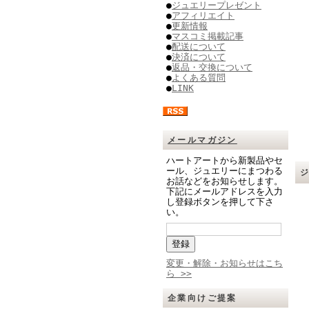
●
ジュエリープレゼント
●
アフィリエイト
●
更新情報
●
マスコミ掲載記事
●
配送について
●
決済について
●
返品・交換について
●
よくある質問
●
LINK
メールマガジン
ハートアートから新製品やセ
ール、ジュエリーにまつわる
お話などをお知らせします。
下記にメールアドレスを入力
し登録ボタンを押して下さ
い。
変更・解除・お知らせはこち
ら >>
企業向けご提案