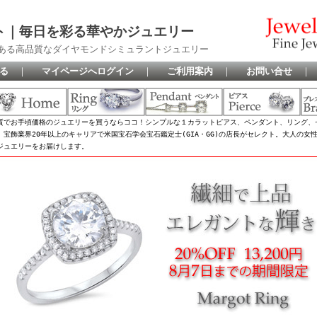
ト｜毎日を彩る華やかジュエリー
ある高品質なダイヤモンドシミュラントジュエリー
る
｜
マイページへログイン
｜
ご利用案内
｜
お問い合せ
｜
質でお手頃価格のジュエリーを買うならココ！シンプルな１カラットピアス、ペンダント、リング、
、宝飾業界20年以上のキャリアで米国宝石学会宝石鑑定士(GIA・GG)の店長がセレクト。大人の
ジュエリーをお届けします。