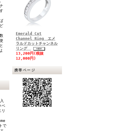
。
ナ
す
ば
ど
Emerald Cut
数
Channel Ring エメ
使
ラルドカットチャンネル
と
リング
よ
13,200円(税抜
12,000円)
携帯ページ
輸入
ラベ
エリ
ume
トで
ュエ