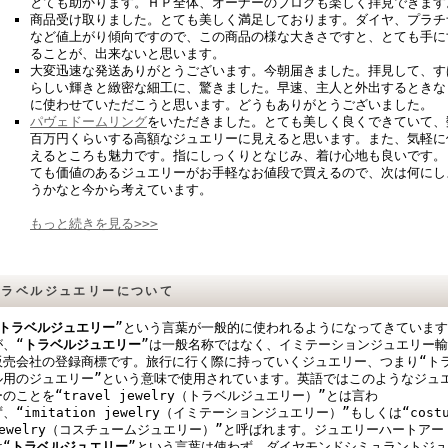
とても助かります。ＨＰ全体、オーナーのブログも楽しく拝見できます
商品受け取りました。とても美しく満足しております。ダイヤ、プラチ
など値上がり傾向ですので、この商品の様な大きさですと、とても手に
ることが、出来ないと思います。
大変迅速な発送ありがとうございます。今朝届きました。拝見して、す
らしい輝きと緻密な細工に、驚きました。早速、主人と外出するときな
に使わせていただこうと思います。どうもありがとうございました。
パヴェドームリング
をいただきました。とても美しく良くできていて、
百万円くらいする高額なジュエリーに見えると思います。また、気軽に
えるところも魅力です。指にしっくりとなじみ、着け心地も良いです。
ても価値のあるジュエリーがお手軽なお値段で買えるので、次は何にし
うかなと今から考えています。
もっと続きを見る>>>
トラベルジュエリーについて
トラベルジュエリー
”という言葉が一般的に使われるようになってきています
が、“
トラベルジュエリー
”は一般名称ではなく、イミテーションジュエリー
販売会社の登録商標です。旅行に行く際に持っていくジュエリー、つまり“ト
ル用のジュエリー”という意味で使用されています。
英語ではこのようなジュ
ーのことを“
travel jewelry
（トラベルジュエリー）”とは言わ
ず、“
imitation jewelry
（イミテーションジュエリー）”もしくは“
cost
ewelry
（コスチュームジュエリー）”と呼ばれます。
ジュエリーハートアー
は“
トラベルジュエリー
”という言葉は使わず、ダイヤモンドシミュラントジ