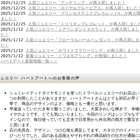
2025/12/25
人気ジュエリー「アンナリング」が再入荷しました！
2025/12/25
人気ジュエリー「ロイヤルブルーピアス」が再入荷しました
2025/12/25
人気ジュエリー「プリンセステニスブレスレットS」が再入
ました！
2025/12/25
人気ジュエリー「トリリオンブレスレット」が再入荷しまし
2025/1/12
人気ジュエリー「ミアペンダント３カラット」が再入荷しまし
た！
2025/1/12
人気ジュエリー「フローラルパールペンダント」が再入荷しま
た！
2025/1/12
人気ジュエリー「ホワイトフラワーリング」が再入荷しました
2025/1/12
新着ジュエリー「トワエモアリング」が登場しました！
ハートアート更新情報一覧＞＞
ジュエリー ハートアートへのお客様の声
シュミレイテッドダイヤモンドを使ったトラベルジュエリーのお店はい
つか利用したことがありますが、ハートアートさんはとても対応が早く
寧で、商品のデザインのよさ、価格とも一番だと思います。
早速送っていただき有り難うございました。大変きれいな輝きで、本物
イヤのようです。とても気にいりました。今回のリングはシンプルなデ
インなので、毎日使っていても丈夫で日常用から外出用の両方で重宝す
と思います。
石の光具合、デザイン、つけ心地も満足してます。カタログのイメージ
ぴったりでした。品のある品揃えやそれぞれの商品紹介の仕方が通販に