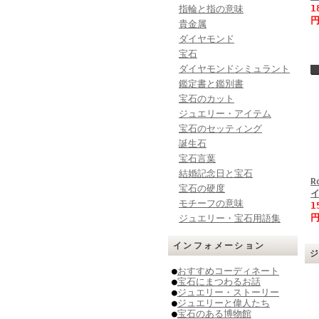
1
指輪と指の意味
円
貴金属
ダイヤモンド
宝石
ダイヤモンドシミュラント
鑑定書と鑑別書
宝石のカット
ジュエリー・アイテム
宝石のセッティング
誕生石
宝石言葉
結婚記念日と宝石
R
宝石の硬度
モチーフの意味
1
円
ジュエリー・宝石用語集
インフォメーション
●
おすすめコーディネート
●
宝石にまつわるお話
●
ジュエリー・ストーリー
●
ジュエリーと偉人たち
●
宝石のある博物館