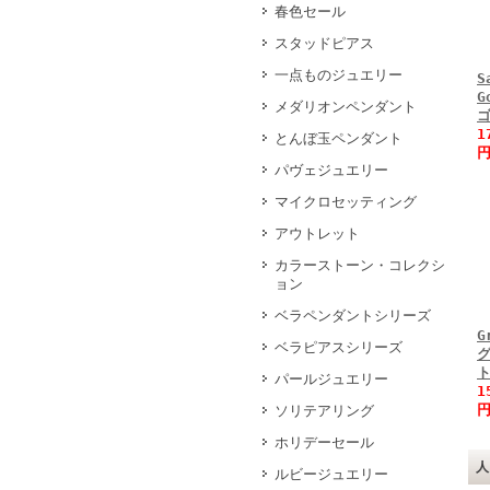
春色セール
スタッドピアス
一点ものジュエリー
S
G
メダリオンペンダント
1
とんぼ玉ペンダント
円
パヴェジュエリー
マイクロセッティング
アウトレット
カラーストーン・コレクシ
ョン
ベラペンダントシリーズ
G
ベラピアスシリーズ
パールジュエリー
1
円
ソリテアリング
ホリデーセール
ルビージュエリー