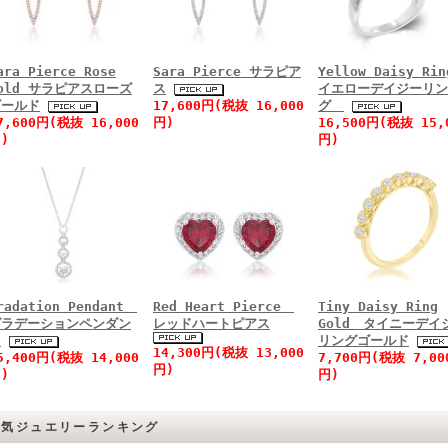
ara Pierce Rose
Sara Pierce サラピア
Yellow Daisy R
old サラピアスローズ
ス
イエローデイジーリン
ゴールド
17,600円(税抜 16,000
グ
7,600円(税抜 16,000
円)
16,500円(税抜 15,
)
円)
radation Pendant
Red Heart Pierce
Tiny Daisy Ring
グラデーションペンダン
レッドハートピアス
Gold タイニーデイ
ト
リングゴールド
14,300円(税抜 13,000
5,400円(税抜 14,000
7,700円(税抜 7,00
円)
)
円)
人気ジュエリーランキング