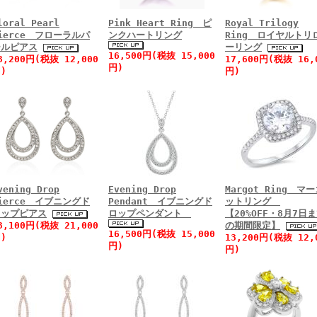
loral Pearl
Pink Heart Ring ピ
Royal Trilogy
ierce フローラルパ
ンクハートリング
Ring ロイヤルトリ
ールピアス
ーリング
16,500円(税抜 15,000
3,200円(税抜 12,000
17,600円(税抜 16,
円)
)
円)
vening Drop
Evening Drop
Margot Ring マ
ierce イブニングド
Pendant イブニングド
ットリング
ロップピアス
ロップペンダント
【20%OFF・8月7日
3,100円(税抜 21,000
の期間限定】
16,500円(税抜 15,000
)
13,200円(税抜 12,
円)
円)