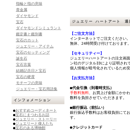
指輪と指の意味
貴金属
ダイヤモンド
ジュエリー ハートアート 通
宝石
ダイヤモンドシミュラント
【ご注文方法】
鑑定書と鑑別書
インターネットでご注文ください
宝石のカット
無休、24時間受け付けております
ジュエリー・アイテム
宝石のセッティング
【セキュリティー】
ジュエリーハートアートの注文画
誕生石
ン社のデジタルIDにより証明されて
宝石言葉
個人情報が暗号化されているため
結婚記念日と宝石
宝石の硬度
【お支払方法】
モチーフの意味
●代金引換（到着時支払）
ジュエリー・宝石用語集
手数料無料
、お買上げ金額にかか
数料を負担させていただきます。
インフォメーション
●銀行振込（前払い）
●
おすすめコーディネート
銀行振込手数料はお客様負担にて
●
宝石にまつわるお話
す。
●
ジュエリー・ストーリー
●
ジュエリーと偉人たち
●クレジットカード
●
宝石のある博物館