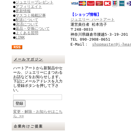
●
ジュエリープレゼント
●
アフィリエイト
●
更新情報
【ショップ情報】
●
マスコミ掲載記事
ジュエリー ハートアート
●
配送について
●
決済について
運営責任者 松本浩子
●
返品・交換について
〒248-0033
●
よくある質問
神奈川県鎌倉市腰越5-3-19-201
●
LINK
TEL 090-2908-0651
E-Mail：
shopmaster@j-hea
メールマガジン
ハートアートから新製品やセ
ール、ジュエリーにまつわる
お話などをお知らせします。
下記にメールアドレスを入力
し登録ボタンを押して下さ
い。
変更・解除・お知らせはこち
ら >>
企業向けご提案