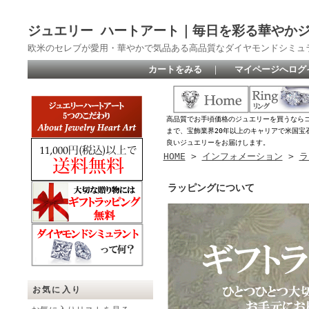
ジュエリー ハートアート｜毎日を彩る華やか
欧米のセレブが愛用・華やかで気品ある高品質なダイヤモンドシミュ
カートをみる
｜
マイページへログ
高品質でお手頃価格のジュエリーを買うなら
まで、宝飾業界20年以上のキャリアで米国宝
良いジュエリーをお届けします。
HOME
>
インフォメーション
>
ラ
ラッピングについて
お気に入り