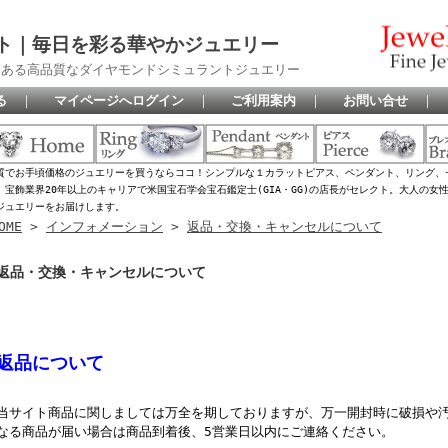
ト｜毎日を彩る華やかジュエリー
品ある高品質なダイヤモンドシミュラントジュエリー
る
｜
マイページへログイン
｜
ご利用案内
｜
お問い合せ
｜
質でお手頃価格のジュエリーを買うならココ！シンプルな１カラットピアス、ペンダント、リング、
、宝飾業界20年以上のキャリアで米国宝石学会宝石鑑定士(GIA・GG)の店長がセレクト。大人の
ジュエリーをお届けします。
OME
>
インフォメーション
>
返品・交換・キャンセルについて
返品・交換・キャンセルについて
返品について
当サイト商品に関しましては万全を期しておりますが、万一開封時に破損や
なる商品が届い場合は商品到着後、5営業日以内にご連絡ください。