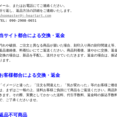
メール、またはお電話にてご連絡ください。
折り返し、返品方法の詳細をご連絡いたします。
shopmaster@j-heartart.com
TEL: 090-2908-0651
当サイト都合による交換・返金
汚れや破損、ご注文と異なる商品が届いた場合、刻印入り商の刻印間違え等
返品連絡後、料着払いにてご返送ください。商品到着後、速やかに交換、返
交換の場合は、新品を手配し、送付させていただきます。返金の場合は、振
ります。
お客様都合による交換・返金
「イメージと違った」「注文を間違えた」「気が変わった」等のお客様ご都
は、まずはご一報の上、送料お客様ご負担にて商品をご返送ください。商品
きます。その際、実費としてかかった送料、代引手数料、返金時の振込手数
で、ご了承くださいませ。
返品不可商品