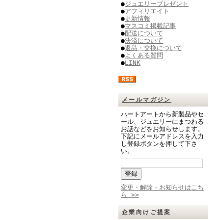
●
ジュエリープレゼント
●
アフィリエイト
●
更新情報
●
マスコミ掲載記事
●
配送について
●
決済について
●
返品・交換について
●
よくある質問
●
LINK
メールマガジン
ハートアートから新製品やセ
ール、ジュエリーにまつわる
お話などをお知らせします。
下記にメールアドレスを入力
し登録ボタンを押して下さ
い。
変更・解除・お知らせはこち
ら >>
企業向けご提案