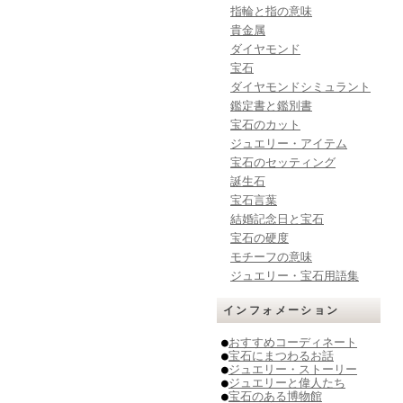
指輪と指の意味
貴金属
ダイヤモンド
宝石
ダイヤモンドシミュラント
鑑定書と鑑別書
宝石のカット
ジュエリー・アイテム
宝石のセッティング
誕生石
宝石言葉
結婚記念日と宝石
宝石の硬度
モチーフの意味
ジュエリー・宝石用語集
インフォメーション
●
おすすめコーディネート
●
宝石にまつわるお話
●
ジュエリー・ストーリー
●
ジュエリーと偉人たち
●
宝石のある博物館