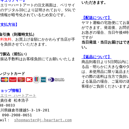
セキュリティー】
いただきます。
ュエリーハートアートの注文画面は、ベリサイ
のデジタルIDにより証明されており、SSLで
人情報が暗号化されているため安心です。
【配
送について】
ヤマト運輸の宅急便にてお
お支払方法】
ができます。発送後、お問
お急ぎの場合、当日午後4
代金引換（到着時支払）
ですが
数料無料
、お買上げ金額にかかわらず当店が手
当日発送・当日お届けはで
料を負担させていただきます。
い。
行振込（前払い）
【返品について】
行振込手数料はお客様負担にてお願いいたしま
商品到着日より5日間以内
。
る品・明らかに大きな傷や
は、未使用品に限り返品ま
レジットカード
その際の送料は当方で負担
よる返品の場合、ご返却の
客様がご負担くださいます
ショップ情報】
ュエリー ハートアート
責任者 松本浩子
48-0033
川県鎌倉市腰越5-3-19-201
 090-2908-0651
Mail：
shopmaster@j-heartart.com