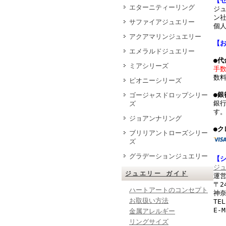
【
エターニティーリング
ジ
ン社
サファイアジュエリー
個
アクアマリンジュエリー
【
エメラルドジュエリー
●
ミアシリーズ
手
数
ピオニーシリーズ
●銀
ゴージャスドロップシリー
銀
ズ
す
ジョアンナリング
●ク
ブリリアントローズシリー
ズ
グラデーションジュエリー
【
ジ
ジュエリー ガイド
運営
〒2
ハートアートのコンセプト
神奈
お取扱い方法
TEL
E-
金属アレルギー
リングサイズ