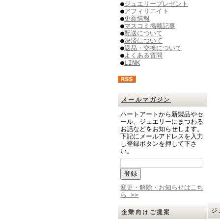
●
ジュエリープレゼント
●
アフィリエイト
●
更新情報
●
マスコミ掲載記事
●
配送について
●
決済について
●
返品・交換について
●
よくある質問
●
LINK
メールマガジン
ハートアートから新製品やセ
ール、ジュエリーにまつわる
お話などをお知らせします。
下記にメールアドレスを入力
し登録ボタンを押して下さ
い。
変更・解除・お知らせはこち
ら >>
ジ
企業向けご提案