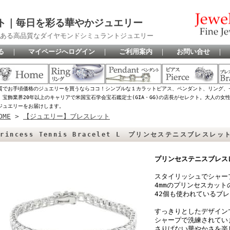
ト｜毎日を彩る華やかジュエリー
ある高品質なダイヤモンドシミュラントジュエリー
る
｜
マイページへログイン
｜
ご利用案内
｜
お問い合せ
｜
質でお手頃価格のジュエリーを買うならココ！シンプルな１カラットピアス、ペンダント、リング、
、宝飾業界20年以上のキャリアで米国宝石学会宝石鑑定士(GIA・GG)の店長がセレクト。大人の
ジュエリーをお届けします。
OME
>
【ジュエリー】ブレスレット
Princess Tennis Bracelet L プリンセステニスブレスレッ
プリンセステニスブレス
スタイリッシュでシャー
4mmのプリンセスカッ
42個も使われているブ
すっきりとしたデザイン
シャープで洗練されてい
さりげない華やかさを楽