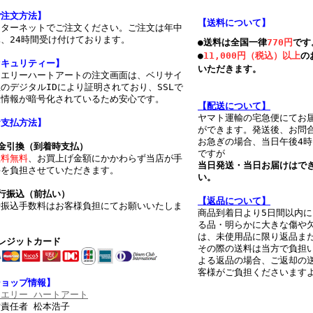
ご注文方法】
【送料について】
ンターネットでご注文ください。ご注文は年中
、24時間受け付けております。
●送料は全国一律
770円
です
●
11,000円（税込）以上
の
セキュリティー】
いただきます。
ュエリーハートアートの注文画面は、ベリサイ
のデジタルIDにより証明されており、SSLで
人情報が暗号化されているため安心です。
【配
送について】
ヤマト運輸の宅急便にてお
お支払方法】
ができます。発送後、お問
お急ぎの場合、当日午後4
代金引換（到着時支払）
ですが
数料無料
、お買上げ金額にかかわらず当店が手
当日発送・当日お届けはで
料を負担させていただきます。
い。
行振込（前払い）
【返品について】
行振込手数料はお客様負担にてお願いいたしま
商品到着日より5日間以内
。
る品・明らかに大きな傷や
は、未使用品に限り返品ま
レジットカード
その際の送料は当方で負担
よる返品の場合、ご返却の
客様がご負担くださいます
ショップ情報】
ュエリー ハートアート
責任者 松本浩子