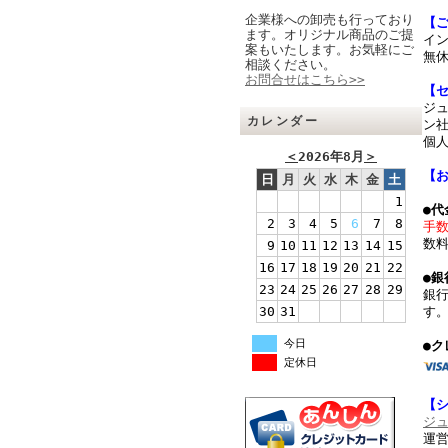
企業様への卸売も行っており
【
ます。オリジナル商品のご提
イ
案もいたします。お気軽にご
無休
相談ください。
お問合せはこちら>>
【
ジ
カレンダー
ン社
個
＜
2026年8月
＞
【
日
月
火
水
木
金
土
1
●
2
3
4
5
6
7
8
手
数
9
10
11
12
13
14
15
16
17
18
19
20
21
22
●銀
23
24
25
26
27
28
29
銀
30
31
す
今日
●ク
定休日
【
ジ
運営