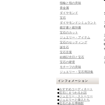
指輪と指の意味
貴金属
ダイヤモンド
宝石
ダイヤモンドシミュラント
鑑定書と鑑別書
宝石のカット
ジュエリー・アイテム
宝石のセッティング
誕生石
宝石言葉
結婚記念日と宝石
宝石の硬度
モチーフの意味
ジュエリー・宝石用語集
インフォメーション
●
おすすめコーディネート
●
宝石にまつわるお話
●
ジュエリー・ストーリー
●
ジュエリーと偉人たち
●
宝石のある博物館