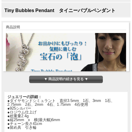
Tiny Bubbles Pendant タイニーバブルペンダント
商品説明
▼ 商品説明の続きを見る ▼
タイニーバブルペンダント
ジュエリーの詳細：
●ダイヤモンドシミュラント 直径3.5mm 1石、3mm 1石、
ベゼルセットと3つの爪で留められたスト
2.75mm 2石、2mm 4石、1.75mm 4石使用
ーンが
●925シルバー
●ロジウム仕上げ
バランスよく連なった、
●総重量2.4g
「小さな泡」をデザインしたペンダントで
●縦25mm x 横(最大幅)6mm
す。
●チェーン長さ41cm
●留め具 引き輪
さりげないのにひとつしただけで