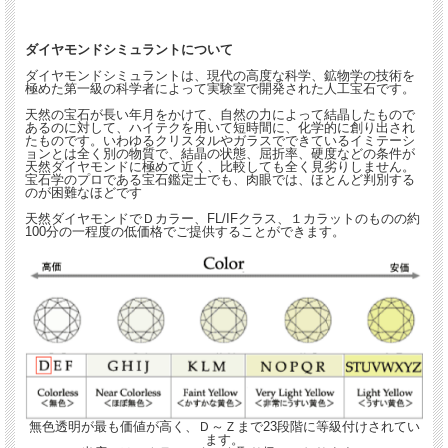
きちんとした主張があるジュエリーです。
チェーンに通しても、
ワイヤーネックレス(細いオメガ)に通して
ダイヤモンドシミュラントについて
も似合います。
ダイヤモンドシミュラントは、現代の高度な科学、鉱物学の技術を
極めた第一級の科学者によって実験室で開発された人工宝石です。
どなたにでも似合うデザインですので、
プレゼントにも最適です。
天然の宝石が長い年月をかけて、自然の力によって結晶したもので
あるのに対して、ハイテクを用いて短時間に、化学的に創り出され
たものです。いわゆるクリスタルやガラスでできているイミテーシ
ョンとは全く別の物質で、結晶の状態、屈折率、硬度などの条件が
★☆身に着けた時のジュエリーのイメージです。☆★
天然ダイヤモンドに極めて近く、比較しても全く見劣りしません。
宝石学のプロである宝石鑑定士でも、肉眼では、ほとんど判別する
のが困難なほどです
天然ダイヤモンドでＤカラー、FL/IFクラス、１カラットのものの約
100分の一程度の低価格でご提供することができます。
無色透明が最も価値が高く、Ｄ～Ｚまで23段階に等級付けされてい
ます。