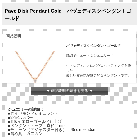
Pave Disk Pendant Gold パヴェディスクペンダントゴ
ールド
商品説明
パヴェディスクペンダントゴールド
繊細でキュートなジュエリー！
小さなディスクにパヴェセッティングを施
した
優しい雰囲気が魅力的なペンダントです。
高い技術のマイクロパヴェセッティングは
▼ 商品説明の続きを見る ▼
繊細で上品な印象です。
大人の女性にさりげなく楽しんでいただき
たい
ジュエリーの詳細：
おすすめのジュエリーです。
●ダイヤモンドシミュラント
●925シルバー
●18Kイエローゴールド仕上げ
●ペンダントトップ 直径11mm
●チェーン（アジャスター付き） 45ｃm～50cm
●留め具 カニカン