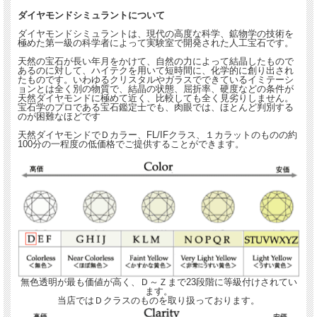
ダイヤモンドシミュラントについて
このジュエリーはこんな時にいかが？
●スタイリッシュに装いたい時に
ダイヤモンドシミュラントは、現代の高度な科学、鉱物学の技術を
●おしゃれに敏感な女友達と出掛ける時に
極めた第一級の科学者によって実験室で開発された人工宝石です。
天然の宝石が長い年月をかけて、自然の力によって結晶したもので
こんな女性へのプレゼントに最適
あるのに対して、ハイテクを用いて短時間に、化学的に創り出され
●デザインにこだわるジュエリー好きの女性へ
たものです。いわゆるクリスタルやガラスでできているイミテーシ
●シックで大人っぽい女性に
ョンとは全く別の物質で、結晶の状態、屈折率、硬度などの条件が
天然ダイヤモンドに極めて近く、比較しても全く見劣りしません。
宝石学のプロである宝石鑑定士でも、肉眼では、ほとんど判別する
のが困難なほどです
天然ダイヤモンドでＤカラー、FL/IFクラス、１カラットのものの約
100分の一程度の低価格でご提供することができます。
無色透明が最も価値が高く、Ｄ～Ｚまで23段階に等級付けされてい
ます。
当店ではＤクラスのものを取り扱っております。