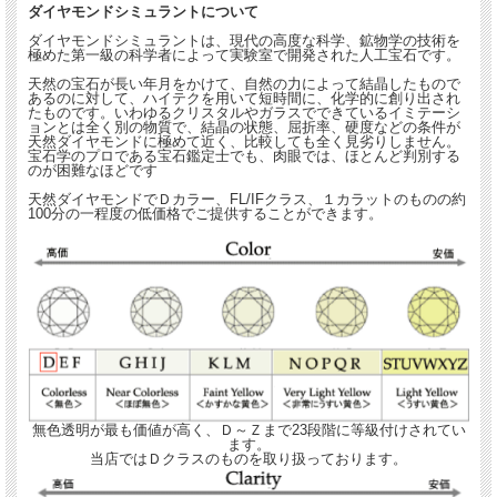
ダイヤモンドシミュラントについて
ダイヤモンドシミュラントは、現代の高度な科学、鉱物学の技術を
極めた第一級の科学者によって実験室で開発された人工宝石です。
天然の宝石が長い年月をかけて、自然の力によって結晶したもので
あるのに対して、ハイテクを用いて短時間に、化学的に創り出され
たものです。いわゆるクリスタルやガラスでできているイミテーシ
ョンとは全く別の物質で、結晶の状態、屈折率、硬度などの条件が
天然ダイヤモンドに極めて近く、比較しても全く見劣りしません。
宝石学のプロである宝石鑑定士でも、肉眼では、ほとんど判別する
のが困難なほどです
天然ダイヤモンドでＤカラー、FL/IFクラス、１カラットのものの約
100分の一程度の低価格でご提供することができます。
無色透明が最も価値が高く、Ｄ～Ｚまで23段階に等級付けされてい
ます。
このジュエリーはこんな時にいかが？
当店ではＤクラスのものを取り扱っております。
●魅力的な大人の印象が欲しい時に
●胸元をきれいに見せたい時に