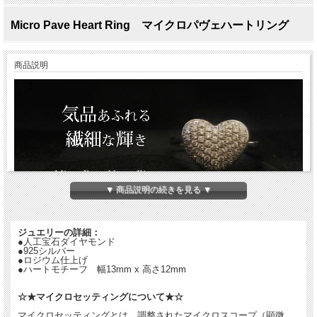
Micro Pave Heart Ring マイクロパヴェハートリング
商品説明
▼ 商品説明の続きを見る ▼
ジュエリーの詳細：
マイクロパヴェハートリング
●人工宝石ダイヤモンド
●925シルバー
可愛らしさと大人っぽさの両方を楽しめる
●ロジウム仕上げ
●ハートモチーフ 幅13mm x 高さ12mm
ジュエリー！
マイクロパヴェセッティングされた
ハートがキュートでシックなリングです。
☆★マイクロセッティングについて★☆
高い技術でマイクロパヴェセッティングさ
れたハートは
マイクロセッティングとは、調整されたマイクロスコープ（顕微