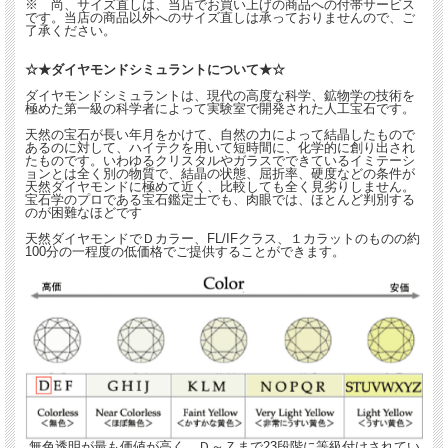
※ 尚、サイズ直しは、当店でお買い上げの商品への付帯サービス
です。当店の商品以外へのサイズ直しは承っておりませんので、ご
了承ください。
☆★ダイヤモンドシミュラントについて★☆
ダイヤモンドシミュラントは、現代の高度な科学、鉱物学の技術を
極めた第一級の科学者によって実験室で開発された人工宝石です。
天然の宝石が長い年月をかけて、自然の力によって結晶したもので
あるのに対して、ハイテクを用いて短時間に、化学的に創り出され
たものです。いわゆるクリスタルやガラスでできているイミテーシ
ョンとは全く別の物質で、結晶の状態、屈折率、硬度などの条件が
天然ダイヤモンドに極めて近く、比較しても全く見劣りしません。
宝石学のプロである宝石鑑定士でも、肉眼では、ほとんど判別する
のが困難なほどです
天然ダイヤモンドでＤカラー、FL/IFクラス、１カラットのものの約
100分の一程度の低価格でご提供することができます。
無色透明が最も価値が高く、Ｄ～Ｚまで23段階に等級付けされてい