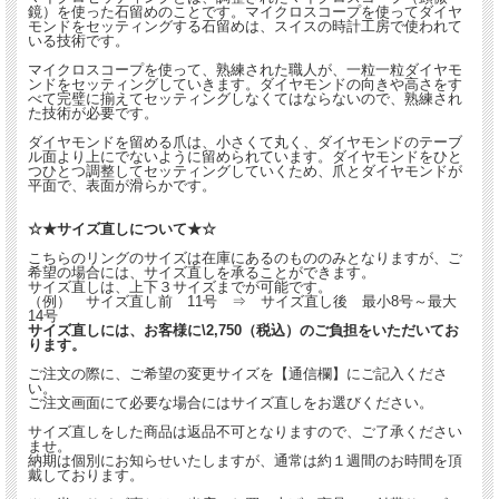
鏡）を使った石留めのことです。マイクロスコープを使ってダイヤ
繊細で上品な印象です。
モンドをセッティングする石留めは、スイスの時計工房で使われて
いる技術です。
あまり見かけないので、
周りの人たちにちょっと差をつけられます
マイクロスコープを使って、熟練された職人が、一粒一粒ダイヤモ
ンドをセッティングしていきます。ダイヤモンドの向きや高さをす
よ！
べて完璧に揃えてセッティングしなくてはならないので、熟練され
た技術が必要です。
カジュアルにもフォーマルにも活躍してく
れるジュエリーです。
ダイヤモンドを留める爪は、小さくて丸く、ダイヤモンドのテーブ
ル面より上にでないように留められています。ダイヤモンドをひと
つひとつ調整してセッティングしていくため、爪とダイヤモンドが
平面で、表面が滑らかです。
☆★サイズ直しについて★☆
★☆いろいろな角度からのジュエリーの魅力をご覧ください。☆★
こちらのリングのサイズは在庫にあるのもののみとなりますが、ご
希望の場合には、サイズ直しを承ることができます。
サイズ直しは、上下３サイズまでが可能です。
（例） サイズ直し前 11号 ⇒ サイズ直し後 最小8号～最大
14号
サイズ直しには、お客様に\2,750（税込）のご負担をいただいてお
ります。
ご注文の際に、ご希望の変更サイズを【通信欄】にご記入くださ
い。
ご注文画面にて必要な場合にはサイズ直しをお選びください。
サイズ直しをした商品は返品不可となりますので、ご了承ください
ませ。
納期は個別にお知らせいたしますが、通常は約１週間のお時間を頂
戴しております。