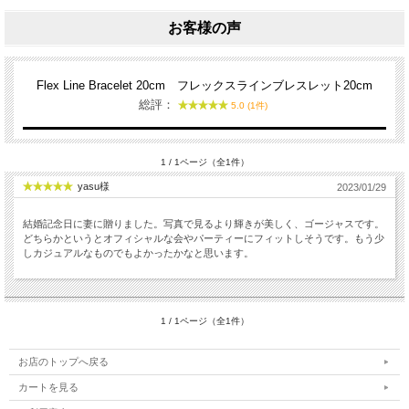
お客様の声
Flex Line Bracelet 20cm フレックスラインブレスレット20cm
総評：
5.0 (1件)
1 / 1ページ（全1件）
yasu様
2023/01/29
結婚記念日に妻に贈りました。写真で見るより輝きが美しく、ゴージャスです。
どちらかというとオフィシャルな会やパーティーにフィットしそうです。もう少
しカジュアルなものでもよかったかなと思います。
1 / 1ページ（全1件）
お店のトップへ戻る
カートを見る