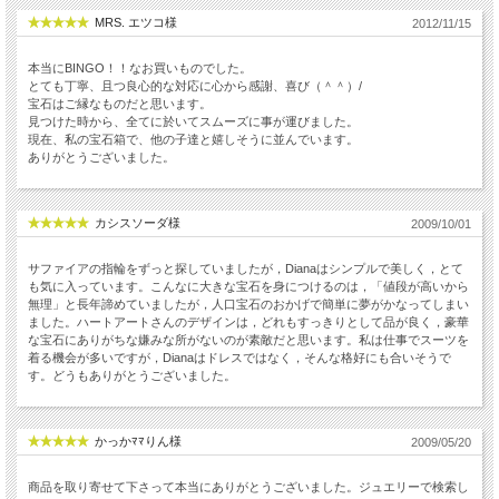
MRS. エツコ様
2012/11/15
本当にBINGO！！なお買いものでした。
とても丁寧、且つ良心的な対応に心から感謝、喜び（＾＾）/
宝石はご縁なものだと思います。
見つけた時から、全てに於いてスムーズに事が運びました。
現在、私の宝石箱で、他の子達と嬉しそうに並んでいます。
ありがとうございました。
カシスソーダ様
2009/10/01
サファイアの指輪をずっと探していましたが，Dianaはシンプルで美しく，とて
も気に入っています。こんなに大きな宝石を身につけるのは，「値段が高いから
無理」と長年諦めていましたが，人口宝石のおかげで簡単に夢がかなってしまい
ました。ハートアートさんのデザインは，どれもすっきりとして品が良く，豪華
な宝石にありがちな嫌みな所がないのが素敵だと思います。私は仕事でスーツを
着る機会が多いですが，Dianaはドレスではなく，そんな格好にも合いそうで
す。どうもありがとうございました。
かっかﾏﾏりん様
2009/05/20
商品を取り寄せて下さって本当にありがとうございました。ジュエリーで検索し