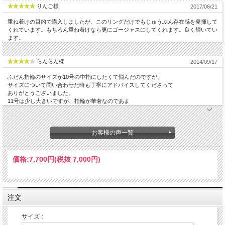
りんご様
2017/06/21
重ね着けの目的で購入しましたが、このリングだけでもじゅうぶん存在感を発揮して
くれています。もちろん重ね着けなら更にゴージャスにしてくれます。良く輝いてい
ます。
らんらん様
2014/09/17
ふだん指輪のサイズが10号の中指にしたくて悩んだのですが、
サイズについて問い合わせた時も丁寧にアドバイスしてくださって
このジュエリーはこんな時にいかが？
ありがとうございました。
●オフィス用のシンプルなリングとして
11号は少し大きいですが、指輪が華奢なのであま
●肌身離さず毎日身に付けて
こんな女性へのプレゼントに最適
●大きな石よりもシンプルなデザインを好む女性へ
お客様の声一覧
●シンプルな装いが似合う女性へ
価格:
7,700円
(税抜 7,000円)
注文
サイズ：