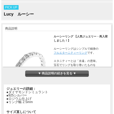
PICK UP
Lucy ルーシー
商品説明
ルーシーリング 【人気ジュエリー・再入荷
しました！】
ルーシーリングはシンプルで細身の
フルエターニティーリング
です。
エタニティーとは「永遠」の意味。
宝石でリングを取り巻いたものを
エターニティーリングと呼びます。
▼ 商品説明の続きを見る ▼
永遠の愛を象徴し、結婚記念日や子供の誕
生などの
記念日によく贈られるリングです。
ジュエリーの詳細：
このリングだけでもさりげなくおしゃれで
●ダイヤモンドシミュラント
すが、
●925シルバー
結婚指輪やお手持ちの他のリングと一緒に
●ロジウム仕上げ
●リング幅 2.5mm
コーディネートしていただいても素敵で
す。
サイズ直しについて