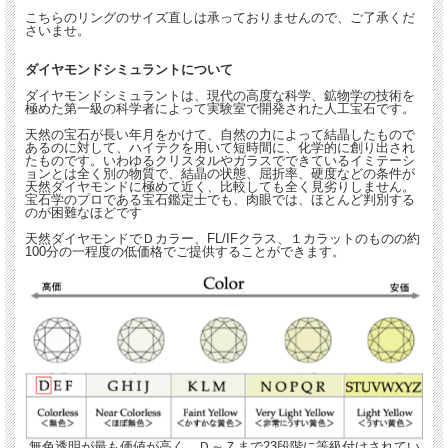
こちらのリングのサイズ直しは承っておりませんので、ご了承くだ
さいませ。
★☆違った角度からのジュエリーの魅力をお伝えします。☆★
ダイヤモンドシミュラントについて
ダイヤモンドシミュラントは、現代の高度な科学、鉱物学の技術を
極めた第一級の科学者によって実験室で開発された人工宝石です。
天然の宝石が長い年月をかけて、自然の力によって結晶したもので
あるのに対して、ハイテクを用いて短時間に、化学的に創り出され
たものです。いわゆるクリスタルやガラスでできているイミテーシ
ョンとは全く別の物質で、結晶の状態、屈折率、硬度などの条件が
天然ダイヤモンドに極めて近く、比較しても全く見劣りしません。
宝石学のプロである宝石鑑定士でも、肉眼では、ほとんど判別する
のが困難なほどです
天然ダイヤモンドでＤカラー、FL/IFクラス、１カラットのものの約
100分の一程度の低価格でご提供することができます。
無色透明が最も価値が高く、Ｄ～Ｚまで23段階に等級付けされてい