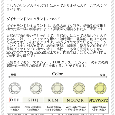
ダイヤモンドはベゼルセットされているの
こちらのリングのサイズ直しは承っておりませんので、ご了承くだ
で、
さいませ。
カジュアルな印象のリングです。
お出かけにも普段使いにも活躍してくれる
ダイヤモンドシミュラントについて
ジュエリーです。
ダイヤモンドシミュラントは、現代の高度な科学、鉱物学の技術を
極めた第一級の科学者によって実験室で開発された人工宝石です。
重ね付けするのも素敵です。
天然の宝石が長い年月をかけて、自然の力によって結晶したもので
あるのに対して、ハイテクを用いて短時間に、化学的に創り出され
たものです。いわゆるクリスタルやガラスでできているイミテーシ
ョンとは全く別の物質で、結晶の状態、屈折率、硬度などの条件が
★☆違った角度からみたジュエリーの魅力をお伝えします。☆★
天然ダイヤモンドに極めて近く、比較しても全く見劣りしません。
宝石学のプロである宝石鑑定士でも、肉眼では、ほとんど判別する
のが困難なほどです
天然ダイヤモンドでＤカラー、FL/IFクラス、１カラットのものの約
100分の一程度の低価格でご提供することができます。