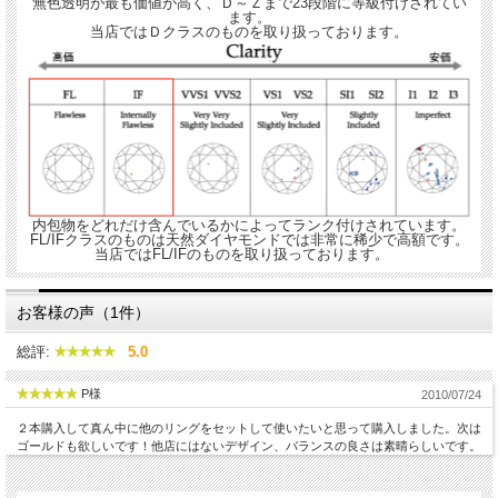
無色透明が最も価値が高く、Ｄ～Ｚまで23段階に等級付けされてい
ます。
当店ではＤクラスのものを取り扱っております。
内包物をどれだけ含んでいるかによってランク付けされています。
FL/IFクラスのものは天然ダイヤモンドでは非常に稀少で高額です。
当店ではFL/IFのものを取り扱っております。
ラウンドとスクエアのダイヤモンド・シミュラントを交互に組み合わせて
全周にめぐらしたフルエターニティーリングです。
お客様の声（1件）
総評:
5.0
★☆身に着けたときのジュエリーのイメージです。☆★
P様
2010/07/24
２本購入して真ん中に他のリングをセットして使いたいと思って購入しました。次は
ゴールドも欲しいです！他店にはないデザイン、バランスの良さは素晴らしいです。