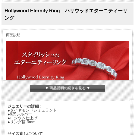
Hollywood Eternity Ring ハリウッドエターニティーリ
ング
商品説明
▼ 商品説明の続きを見る ▼
ハリウッドエターニティーリング
ジュエリーの詳細：
●ダイヤモンドシミュラント
さりげなくハイセンスなジュエリー！
●925シルバー
ラウンドとスクエアのダイヤモンド・シミ
●ロジウム仕上げ
ュラントを
●リング幅 3mm
交互に組み合わせて全周にめぐらした
フルエターニティーリング
です。
サイズ直しについて