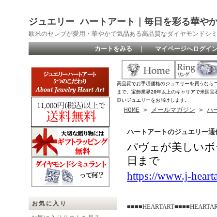
ジュエリー ハートアート｜毎日を彩る華や
欧米のセレブが愛用・華やかで気品ある高品質なダイヤモンドシ
カートをみる
｜
マイページへログイ
高品質でお手頃価格のジュエリーを買うなら
まで、宝飾業界20年以上のキャリアで米国宝
良いジュエリーをお届けします。
HOME
>
メールマガジン
>
ハ
ハートアートのジュエリー通信
パヴェが美しいボ
日まで
https://www.j-hear
お気に入り
■■■■HEARTART■■■■HEARTA