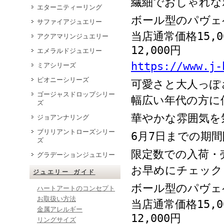
繊細でおしゃれな
エターニティーリング
ボール型のパヴェ
サファイアジュエリー
当店通常価格
15,0
アクアマリンジュエリー
12,000
円
エメラルドジュエリー
https://www.j-
ミアシリーズ
ピオニーシリーズ
可愛さと大人っぽ
ゴージャスドロップシリー
幅広い年代の方に
ズ
華やかな雰囲気を
ジョアンナリング
ブリリアントローズシリー
6
月
7
日までの期間
ズ
限定数での入荷・
グラデーションジュエリー
お早めにチェック
ジュエリー ガイド
ボール型のパヴェ
ハートアートのコンセプト
お取扱い方法
当店通常価格
15,0
金属アレルギー
12,000
円
リングサイズ