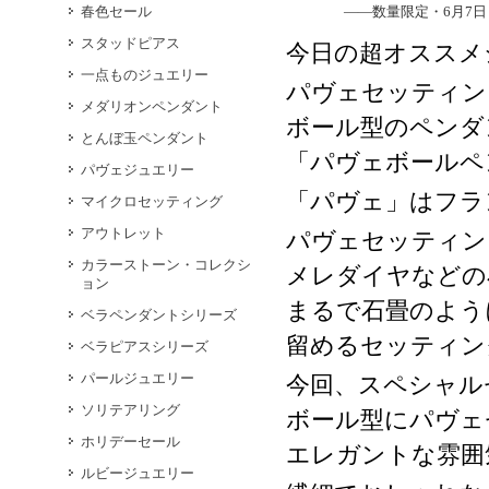
春色セール
――数量限定・
6
月
7
日
スタッドピアス
今日の超オススメ
一点ものジュエリー
パヴェセッティン
メダリオンペンダント
ボール型のペンダ
とんぼ玉ペンダント
「パヴェボールペ
パヴェジュエリー
「パヴェ」はフラ
マイクロセッティング
アウトレット
パヴェセッティン
カラーストーン・コレクシ
メレダイヤなどの
ョン
まるで石畳のよう
ベラペンダントシリーズ
留めるセッティン
ベラピアスシリーズ
パールジュエリー
今回、スペシャル
ソリテアリング
ボール型にパヴェ
ホリデーセール
エレガントな雰囲
ルビージュエリー