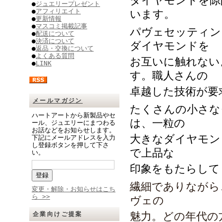
ダイヤモンドを隙
●
ジュエリープレゼント
●
アフィリエイト
います。
●
更新情報
●
マスコミ掲載記事
パヴェセッティン
●
配送について
●
決済について
ダイヤモンドを
●
返品・交換について
●
よくある質問
お互いに触れない
●
LINK
す。職人さんの
卓越した技術が要
メールマガジン
たくさんの小さな
ハートアートから新製品やセ
は、一粒の
ール、ジュエリーにまつわる
お話などをお知らせします。
大きなダイヤモン
下記にメールアドレスを入力
し登録ボタンを押して下さ
で上品な
い。
印象をもたらして
繊細でありながら
変更・解除・お知らせはこち
ら >>
ヴェの
魅力。どの年代の
企業向けご提案