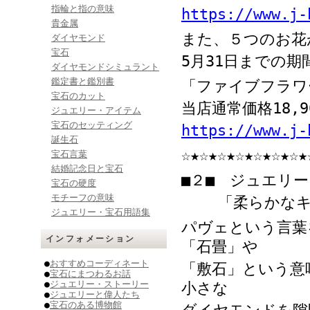
指輪と指の意味
https://www.j-
貴金属
また、５つのお花
ダイヤモンド
宝石
5
月
31
日までの期
ダイヤモンドシミュラント
鑑定書と鑑別書
「ファイブフラワ
宝石のカット
当店通常価格
18,9
ジュエリー・アイテム
宝石のセッティング
https://www.j-
誕生石
☆★☆★☆★☆★☆★☆★☆★
宝石言葉
結婚記念日と宝石
■２■ ジュエリ
宝石の硬度
モチーフの意味
「柔らかな
ジュエリー・宝石用語集
パヴェという言葉
インフォメーション
「石畳」や
●
おすすめコーディネート
「敷石」という意
●
宝石にまつわるお話
●
ジュエリー・ストーリー
小さな
●
ジュエリーと偉人たち
●
宝石のある博物館