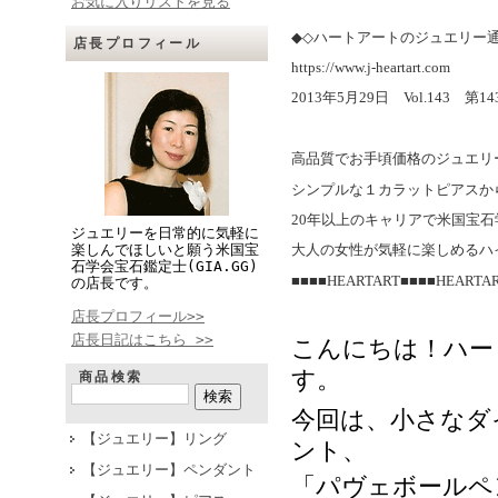
お気に入りリストを見る
◆◇
ハートアートのジュエリー
店長プロフィール
https://www.j-heartart.com
2013
年
5
月
29
日　
Vol.143
　第
14
高品質でお手頃価格のジュエリ
シンプルな１カラットピアスか
20
年以上のキャリアで米国宝石
ジュエリーを日常的に気軽に
楽しんでほしいと願う米国宝
大人の女性が気軽に楽しめるハ
石学会宝石鑑定士(GIA.GG)
■■■■HEARTART■■■■HEARTA
の店長です。
店長プロフィール>>
店長日記はこちら >>
こんにちは！ハー
す。
商品検索
今回は、小さなダ
【ジュエリー】リング
ント、
【ジュエリー】ペンダント
「パヴェボールペ