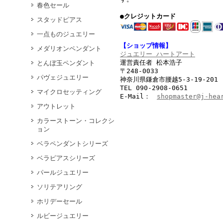
春色セール
●クレジットカード
スタッドピアス
一点ものジュエリー
【ショップ情報】
メダリオンペンダント
ジュエリー ハートアート
運営責任者 松本浩子
とんぼ玉ペンダント
〒248-0033
パヴェジュエリー
神奈川県鎌倉市腰越5-3-19-201
TEL 090-2908-0651
マイクロセッティング
E-Mail：
shopmaster@j-hea
アウトレット
カラーストーン・コレクシ
ョン
ベラペンダントシリーズ
ベラピアスシリーズ
パールジュエリー
ソリテアリング
ホリデーセール
ルビージュエリー