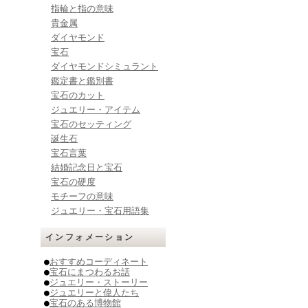
指輪と指の意味
貴金属
ダイヤモンド
宝石
ダイヤモンドシミュラント
鑑定書と鑑別書
宝石のカット
ジュエリー・アイテム
宝石のセッティング
誕生石
宝石言葉
結婚記念日と宝石
宝石の硬度
モチーフの意味
ジュエリー・宝石用語集
インフォメーション
●
おすすめコーディネート
●
宝石にまつわるお話
●
ジュエリー・ストーリー
●
ジュエリーと偉人たち
●
宝石のある博物館