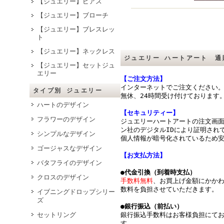
【ジュエリー】ピアス
【ジュエリー】ブローチ
【ジュエリー】ブレスレッ
ト
【ジュエリー】ネックレス
ジュエリー ハートアート 通
【ジュエリー】セットジュ
エリー
【ご注文方法】
インターネットでご注文ください
タイプ別 ジュエリー
無休、24時間受け付けております
ハートのデザイン
【セキュリティー】
フラワーのデザイン
ジュエリーハートアートの注文画
ン社のデジタルIDにより証明されて
シンプルなデザイン
個人情報が暗号化されているため
ゴージャスなデザイン
【お支払方法】
バタフライのデザイン
●代金引換（到着時支払）
クロスのデザイン
手数料無料
、お買上げ金額にかか
数料を負担させていただきます。
イブニングドロップシリー
ズ
●銀行振込（前払い）
セットリング
銀行振込手数料はお客様負担にて
す。