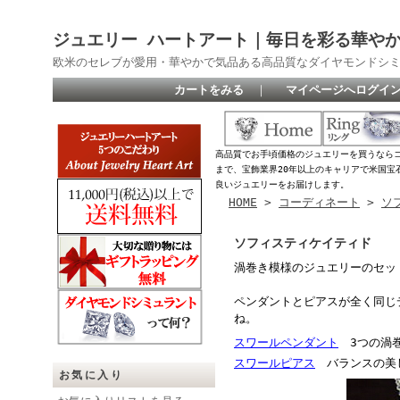
ジュエリー ハートアート｜毎日を彩る華や
欧米のセレブが愛用・華やかで気品ある高品質なダイヤモンドシ
カートをみる
｜
マイページへログイ
高品質でお手頃価格のジュエリーを買うなら
まで、宝飾業界20年以上のキャリアで米国宝
良いジュエリーをお届けします。
HOME
>
コーディネート
>
ソ
ソフィスティケイティド
渦巻き模様のジュエリーのセッ
ペンダントとピアスが全く同じ
ね。
スワールペンダント
3つの渦巻
スワールピアス
バランスの美
お気に入り