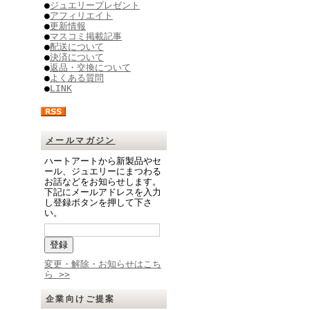
●
ジュエリープレゼント
●
アフィリエイト
●
更新情報
●
マスコミ掲載記事
●
配送について
●
決済について
●
返品・交換について
●
よくある質問
●
LINK
メールマガジン
ハートアートから新製品やセ
ール、ジュエリーにまつわる
お話などをお知らせします。
下記にメールアドレスを入力
し登録ボタンを押して下さ
い。
変更・解除・お知らせはこち
ら >>
企業向けご提案