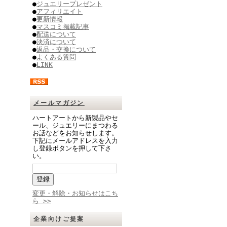
●
ジュエリープレゼント
●
アフィリエイト
●
更新情報
●
マスコミ掲載記事
●
配送について
●
決済について
●
返品・交換について
●
よくある質問
●
LINK
メールマガジン
ハートアートから新製品やセ
ール、ジュエリーにまつわる
お話などをお知らせします。
下記にメールアドレスを入力
し登録ボタンを押して下さ
い。
変更・解除・お知らせはこち
ら >>
企業向けご提案