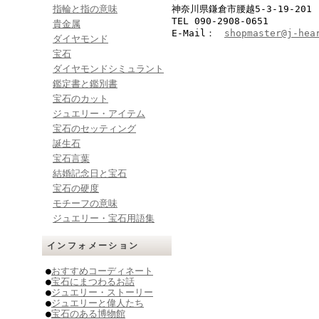
指輪と指の意味
神奈川県鎌倉市腰越5-3-19-201
TEL 090-2908-0651
貴金属
E-Mail：
shopmaster@j-hea
ダイヤモンド
宝石
ダイヤモンドシミュラント
鑑定書と鑑別書
宝石のカット
ジュエリー・アイテム
宝石のセッティング
誕生石
宝石言葉
結婚記念日と宝石
宝石の硬度
モチーフの意味
ジュエリー・宝石用語集
インフォメーション
●
おすすめコーディネート
●
宝石にまつわるお話
●
ジュエリー・ストーリー
●
ジュエリーと偉人たち
●
宝石のある博物館