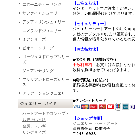
【ご注文方法】
エターニティーリング
インターネットでご注文ください
サファイアジュエリー
無休、24時間受け付けております
アクアマリンジュエリー
【セキュリティー】
ジュエリーハートアートの注文画
エメラルドジュエリー
ン社のデジタルIDにより証明されて
個人情報が暗号化されているため
ミアシリーズ
ピオニーシリーズ
【お支払方法】
ゴージャスドロップシリー
●代金引換（到着時支払）
ズ
手数料無料
、お買上げ金額にかか
数料を負担させていただきます。
ジョアンナリング
ブリリアントローズシリー
●銀行振込（前払い）
ズ
銀行振込手数料はお客様負担にて
す。
グラデーションジュエリー
●クレジットカード
ジュエリー ガイド
ハートアートのコンセプト
【ショップ情報】
お取扱い方法
ジュエリー ハートアート
金属アレルギー
運営責任者 松本浩子
リングサイズ
〒248-0033