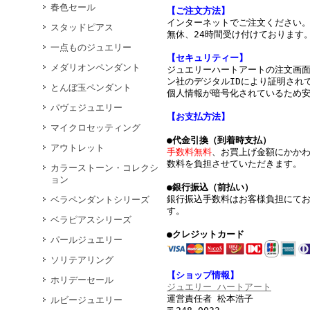
春色セール
【ご注文方法】
インターネットでご注文ください
スタッドピアス
無休、24時間受け付けております
一点ものジュエリー
【セキュリティー】
メダリオンペンダント
ジュエリーハートアートの注文画
ン社のデジタルIDにより証明されて
とんぼ玉ペンダント
個人情報が暗号化されているため
パヴェジュエリー
【お支払方法】
マイクロセッティング
●代金引換（到着時支払）
アウトレット
手数料無料
、お買上げ金額にかか
数料を負担させていただきます。
カラーストーン・コレクシ
ョン
●銀行振込（前払い）
銀行振込手数料はお客様負担にて
ベラペンダントシリーズ
す。
ベラピアスシリーズ
●クレジットカード
パールジュエリー
ソリテアリング
【ショップ情報】
ホリデーセール
ジュエリー ハートアート
運営責任者 松本浩子
ルビージュエリー