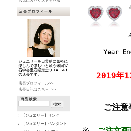
お気に入りリストを見る
店長プロフィール
Year En
ジュエリーを日常的に気軽に
楽しんでほしいと願う米国宝
石学会宝石鑑定士(GIA.GG)
2019年
の店長です。
店長プロフィール>>
店長日記はこちら >>
商品検索
ご注意
【ジュエリー】リング
【ジュエリー】ペンダント
※
ご注文画