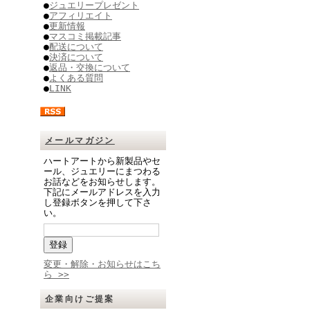
●
ジュエリープレゼント
●
アフィリエイト
●
更新情報
●
マスコミ掲載記事
●
配送について
●
決済について
●
返品・交換について
●
よくある質問
●
LINK
メールマガジン
ハートアートから新製品やセ
ール、ジュエリーにまつわる
お話などをお知らせします。
下記にメールアドレスを入力
し登録ボタンを押して下さ
い。
変更・解除・お知らせはこち
ら >>
企業向けご提案