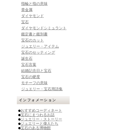
指輪と指の意味
貴金属
ダイヤモンド
宝石
ダイヤモンドシミュラント
鑑定書と鑑別書
宝石のカット
ジュエリー・アイテム
宝石のセッティング
誕生石
宝石言葉
結婚記念日と宝石
宝石の硬度
モチーフの意味
ジュエリー・宝石用語集
インフォメーション
●
おすすめコーディネート
●
宝石にまつわるお話
●
ジュエリー・ストーリー
●
ジュエリーと偉人たち
●
宝石のある博物館