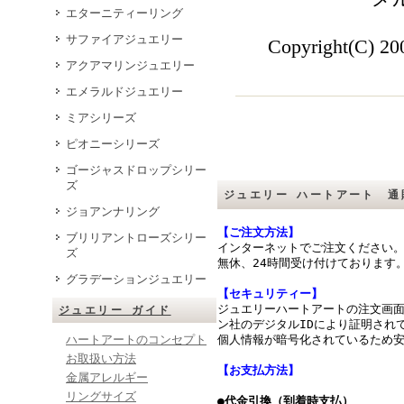
エターニティーリング
サファイアジュエリー
Copyright(C) 200
アクアマリンジュエリー
エメラルドジュエリー
ミアシリーズ
ピオニーシリーズ
ゴージャスドロップシリー
ズ
ジュエリー ハートアート 通
ジョアンナリング
【ご注文方法】
ブリリアントローズシリー
インターネットでご注文ください
ズ
無休、24時間受け付けております
グラデーションジュエリー
【セキュリティー】
ジュエリーハートアートの注文画
ジュエリー ガイド
ン社のデジタルIDにより証明されて
ハートアートのコンセプト
個人情報が暗号化されているため
お取扱い方法
【お支払方法】
金属アレルギー
リングサイズ
●代金引換（到着時支払）