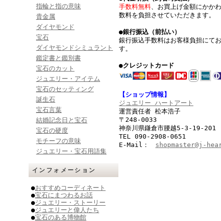
指輪と指の意味
手数料無料
、お買上げ金額にかか
数料を負担させていただきます。
貴金属
ダイヤモンド
●銀行振込（前払い）
宝石
銀行振込手数料はお客様負担にて
ダイヤモンドシミュラント
す。
鑑定書と鑑別書
●クレジットカード
宝石のカット
ジュエリー・アイテム
宝石のセッティング
【ショップ情報】
誕生石
ジュエリー ハートアート
宝石言葉
運営責任者 松本浩子
〒248-0033
結婚記念日と宝石
神奈川県鎌倉市腰越5-3-19-201
宝石の硬度
TEL 090-2908-0651
モチーフの意味
E-Mail：
shopmaster@j-hea
ジュエリー・宝石用語集
インフォメーション
●
おすすめコーディネート
●
宝石にまつわるお話
●
ジュエリー・ストーリー
●
ジュエリーと偉人たち
●
宝石のある博物館