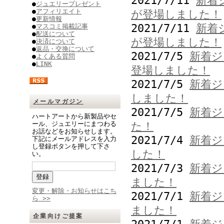
2021/7/11
新着
●
ジュエリープレゼント
●
アフィリエイト
が登場しました！
●
更新情報
2021/7/11
新着
●
マスコミ掲載記事
●
配送について
が登場しました！
●
決済について
●
返品・交換について
2021/7/5
新着ジ
●
よくある質問
●
LINK
登場しました！
2021/7/5
新着ジ
しました！
メールマガジン
2021/7/5
新着ジ
ハートアートから新製品やセ
ール、ジュエリーにまつわる
た！
お話などをお知らせします。
2021/7/4
新着ジ
下記にメールアドレスを入力
し登録ボタンを押して下さ
した！
い。
2021/7/3
新着ジ
ました！
変更・解除・お知らせはこち
2021/7/1
新着ジ
ら >>
ました！
企業向けご提案