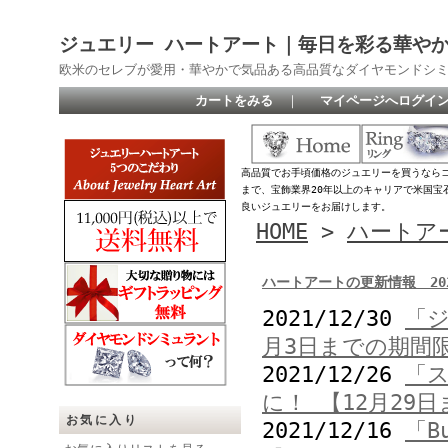
ジュエリー ハートアート｜毎日を彩る華や
欧米のセレブが愛用・華やかで気品ある高品質なダイヤモンドシ
カートをみる
｜
マイページへログイ
高品質でお手頃価格のジュエリーを買うなら
まで、宝飾業界20年以上のキャリアで米国宝
良いジュエリーをお届けします。
HOME
>
ハートア
ハートアートの更新情報 202
2021/12/30
「ジ
月3日までの期間
2021/12/26
「ス
に！ 【12月29
お気に入り
2021/12/16
「B