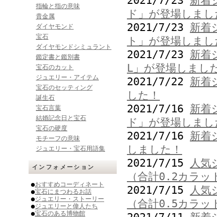
2021/7/23
新着
指輪と指の意味
ド」が登場しまし
貴金属
2021/7/23
新着
ダイヤモンド
宝石
ト」が登場しまし
ダイヤモンドシミュラント
2021/7/23
新着
鑑定書と鑑別書
L」が登場しまし
宝石のカット
ジュエリー・アイテム
2021/7/22
新着
宝石のセッティング
した！
誕生石
2021/7/16
新着
宝石言葉
結婚記念日と宝石
ド」が登場しまし
宝石の硬度
2021/7/16
新着
モチーフの意味
しました！
ジュエリー・宝石用語集
2021/7/15
人気
インフォメーション
（合計0.2カラ
●
おすすめコーディネート
2021/7/15
人気
●
宝石にまつわるお話
●
ジュエリー・ストーリー
（合計0.5カラ
●
ジュエリーと偉人たち
●
宝石のある博物館