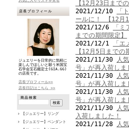
お気に入りリストを見る
【12月23日まで
2021/12/10
「
店長プロフィール
ールに！ 【12月
2021/12/6
「ミ
までの期間限定】
2021/12/1
「エ
【12月5日までの
2021/11/30
人
ジュエリーを日常的に気軽に
楽しんでほしいと願う米国宝
号」が再入荷しま
石学会宝石鑑定士(GIA.GG)
の店長です。
2021/11/30
人
店長プロフィール>>
号」が再入荷しま
店長日記はこちら >>
2021/11/30
人
商品検索
号」が再入荷しま
2021/11/30
人
【ジュエリー】リング
入荷しました！
【ジュエリー】ペンダント
2021/11/28
人