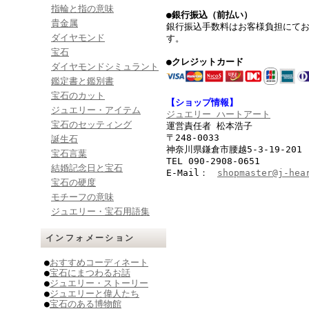
指輪と指の意味
●銀行振込（前払い）
貴金属
銀行振込手数料はお客様負担にて
ダイヤモンド
す。
宝石
●クレジットカード
ダイヤモンドシミュラント
鑑定書と鑑別書
宝石のカット
【ショップ情報】
ジュエリー・アイテム
ジュエリー ハートアート
宝石のセッティング
運営責任者 松本浩子
〒248-0033
誕生石
神奈川県鎌倉市腰越5-3-19-201
宝石言葉
TEL 090-2908-0651
結婚記念日と宝石
E-Mail：
shopmaster@j-hea
宝石の硬度
モチーフの意味
ジュエリー・宝石用語集
インフォメーション
●
おすすめコーディネート
●
宝石にまつわるお話
●
ジュエリー・ストーリー
●
ジュエリーと偉人たち
●
宝石のある博物館