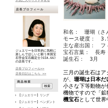
お気に入りリストを見る
店長プロフィール
和名： 珊瑚（さ
モース硬度： 3.
主な産出国： フ
ジュエリーを日常的に気軽に
宝石言葉：
長寿
楽しんでほしいと願う米国宝
石学会宝石鑑定士(GIA.GG)
誕生石： 3
月
の店長です。
店長プロフィール>>
三月の誕生石はア
店長日記はこちら >>
が、
珊瑚は日本だ
商品検索
小さな下等動物が
機物ですので「鉱
【ジュエリー】リング
機宝石
として世界
【ジュエリー】ペンダント