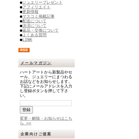
●
ジュエリープレゼント
●
アフィリエイト
●
更新情報
●
マスコミ掲載記事
●
配送について
●
決済について
●
返品・交換について
●
よくある質問
●
LINK
メールマガジン
ハートアートから新製品やセ
ール、ジュエリーにまつわる
お話などをお知らせします。
下記にメールアドレスを入力
し登録ボタンを押して下さ
い。
変更・解除・お知らせはこち
ら >>
企業向けご提案