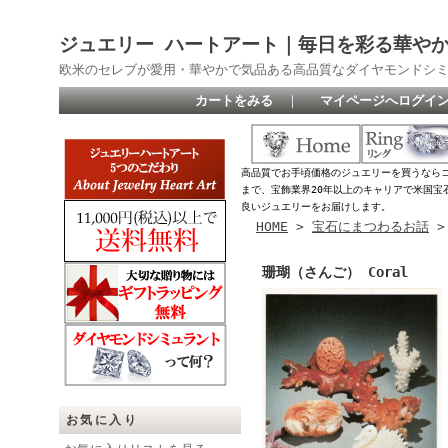
ジュエリー ハートアート｜毎日を彩る華や
欧米のセレブが愛用・華やかで気品ある高品質なダイヤモンドシ
カートをみる
｜
マイページへログイ
高品質でお手頃価格のジュエリーを買うなら
まで、宝飾業界20年以上のキャリアで米国宝
良いジュエリーをお届けします。
HOME
>
宝石にまつわるお話
珊瑚（さんご） Coral
お気に入り