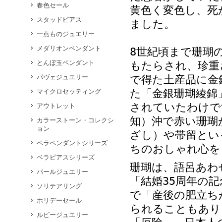
春色セール
黄色く変色し、死
スタッドピアス
ました。
一点ものジュエリー
メダリオンペンダント
8世紀頃まで珊瑚
とんぼ玉ペンダント
もたらされ、珍重
パヴェジュエリー
で得た土産品に金
た「金銀珊瑚綾錦
マイクロセッティング
されていたわけで
アウトレット
知）沖で赤い珊瑚
カラーストーン・コレクシ
ョン
ざし）や帯留とい
ベラペンダントシリーズ
ちのおしゃれ心を
ベラピアスシリーズ
珊瑚は、語呂あわ
パールジュエリー
「結婚35周年の
ソリテアリング
で「産後の肥立ち
ホリデーセール
られることもあり
ルビージュエリー