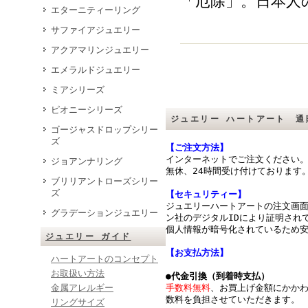
「厄除」。日本人
エターニティーリング
サファイアジュエリー
アクアマリンジュエリー
エメラルドジュエリー
ミアシリーズ
ピオニーシリーズ
ジュエリー ハートアート 通
ゴージャスドロップシリー
ズ
【ご注文方法】
インターネットでご注文ください
ジョアンナリング
無休、24時間受け付けております
ブリリアントローズシリー
ズ
【セキュリティー】
ジュエリーハートアートの注文画
グラデーションジュエリー
ン社のデジタルIDにより証明されて
個人情報が暗号化されているため
ジュエリー ガイド
【お支払方法】
ハートアートのコンセプト
お取扱い方法
●代金引換（到着時支払）
金属アレルギー
手数料無料
、お買上げ金額にかか
数料を負担させていただきます。
リングサイズ