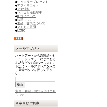
●
ジュエリープレゼント
●
アフィリエイト
●
更新情報
●
マスコミ掲載記事
●
配送について
●
決済について
●
返品・交換について
●
よくある質問
●
LINK
メールマガジン
ハートアートから新製品やセ
ール、ジュエリーにまつわる
お話などをお知らせします。
下記にメールアドレスを入力
し登録ボタンを押して下さ
い。
変更・解除・お知らせはこち
ら >>
企業向けご提案