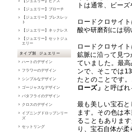
【ジュエリー】ピアス
トは通常、ビーズ
【ジュエリー】ブローチ
【ジュエリー】ブレスレッ
ロードクロサイト
ト
酸や研磨剤には弱
【ジュエリー】ネックレス
【ジュエリー】セットジュ
エリー
ロードクロサイト
鉱脈に沿って見つ
タイプ別 ジュエリー
ていました。最高
ハートのデザイン
ンで、そこでは1
フラワーのデザイン
たとのことです。
シンプルなデザイン
ローズ」
と呼ばれ
ゴージャスなデザイン
バタフライのデザイン
最も美しい宝石と
クロスのデザイン
ます。その色は本
イブニングドロップシリー
ズ
ることもあります
セットリング
り、宝石自体が柔