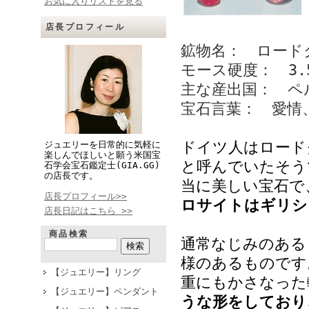
お気に入りリストを見る
店長プロフィール
鉱物名： ロード
モース硬度： 3.
主な産出国： ペ
宝石言葉： 愛情
ドイツ人はロード
ジュエリーを日常的に気軽に
楽しんでほしいと願う米国宝
と呼んでいたそう
石学会宝石鑑定士(GIA.GG)
の店長です。
当に美しい宝石で
店長プロフィール>>
ロサイトはギリシ
店長日記はこちら >>
商品検索
通常なじみのある
様のあるものです
【ジュエリー】リング
重にもかさなった
【ジュエリー】ペンダント
うな形をしており