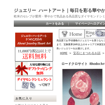
ジュエリー ハートアート｜毎日を彩る華や
欧米のセレブが愛用・華やかで気品ある高品質なダイヤモンドシ
カートをみる
｜
マイページへログイ
高品質でお手頃価格のジュエリーを買うなら
まで、宝飾業界20年以上のキャリアで米国宝
良いジュエリーをお届けします。
HOME
>
宝石にまつわるお話
ロードクロサイト Rhodochro
お気に入り