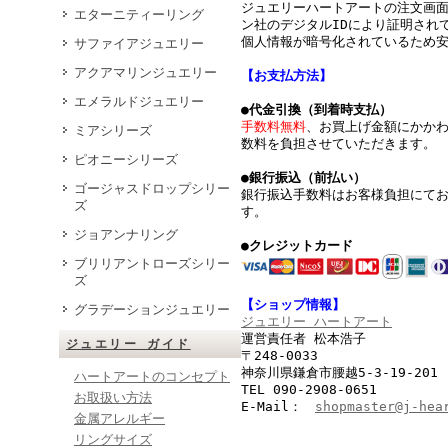
ジュエリーハートアートの注文画
エターニティーリング
ン社のデジタルIDにより証明されて
個人情報が暗号化されているため
サファイアジュエリー
アクアマリンジュエリー
【お支払方法】
エメラルドジュエリー
●代金引換（到着時支払）
手数料無料
、お買上げ金額にかか
ミアシリーズ
数料を負担させていただきます。
ピオニーシリーズ
●銀行振込（前払い）
ゴージャスドロップシリー
銀行振込手数料はお客様負担にて
ズ
す。
ジョアンナリング
●クレジットカード
ブリリアントローズシリー
ズ
【ショップ情報】
グラデーションジュエリー
ジュエリー ハートアート
運営責任者 松本浩子
ジュエリー ガイド
〒248-0033
神奈川県鎌倉市腰越5-3-19-201
ハートアートのコンセプト
TEL 090-2908-0651
お取扱い方法
E-Mail：
shopmaster@j-hea
金属アレルギー
リングサイズ