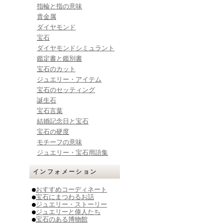
指輪と指の意味
貴金属
ダイヤモンド
宝石
ダイヤモンドシミュラント
鑑定書と鑑別書
宝石のカット
ジュエリー・アイテム
宝石のセッティング
誕生石
宝石言葉
結婚記念日と宝石
宝石の硬度
モチーフの意味
ジュエリー・宝石用語集
インフォメーション
●
おすすめコーディネート
●
宝石にまつわるお話
●
ジュエリー・ストーリー
●
ジュエリーと偉人たち
●
宝石のある博物館