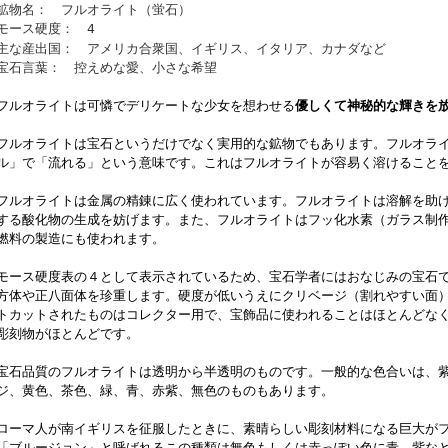
鉱物名： フルオライト（蛍石）
モース硬度： 4
主な産出国： アメリカ合衆国、イギリス、イタリア、カナダなど
宝石言葉： 控えめな愛、小さな希望
フルオライトは可憐でデリケートな少女を想わせる
優しくて神秘的な輝きを
フルオライトは宝石というだけでなく実用的な鉱物でもあります。フルオラ
ル」で「流れる」という意味です。これはフルオライトが容易く溶けること
フルオライトは金属の精錬に広く使われています。フルオライトは溶解を助
する酸化物の生成を妨げます。また、フルオライトはフッ化水素（ガラス制
燃料の製造にも使われます。
モース硬度表の４として表示されているため、宝石学者にはおなじみの宝石
方体や正八面体を珍重します。硬度が低いうえにクリベージ（割れやすい面）
トカットされたものはコレクター用で、宝飾品に使われることはほとんどな
彫刻物がほとんどです。
宝石品質のフルオライトは透明から半透明のものです。一般的な色合いは、
ジ、黄色、茶色、緑、青、赤紫、無色のものもあります。
ローマ人が南イギリスを征服したときに、素晴らしい彫刻材料になる巨大が
「ブルージョン」と呼ばれるこの種類は無色もしくは赤っぽい色に青、紫な