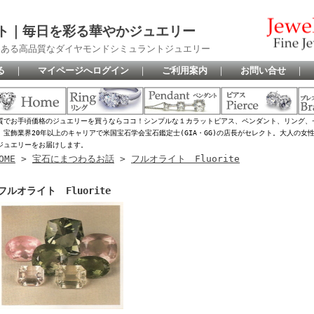
ト｜毎日を彩る華やかジュエリー
品ある高品質なダイヤモンドシミュラントジュエリー
る
｜
マイページへログイン
｜
ご利用案内
｜
お問い合せ
｜
質でお手頃価格のジュエリーを買うならココ！シンプルな１カラットピアス、ペンダント、リング、
、宝飾業界20年以上のキャリアで米国宝石学会宝石鑑定士(GIA・GG)の店長がセレクト。大人の
ジュエリーをお届けします。
OME
>
宝石にまつわるお話
>
フルオライト Fluorite
フルオライト Fluorite