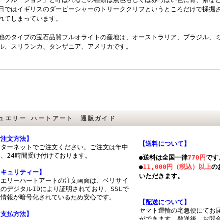
日ではイギリスのダービーシャーのトリーククリフというところだけで採掘
れてしまっています。
他のタイプの宝石品質フルオライトの産地は、オーストラリア、ブラジル、
ル、スリランカ、タンザニア、アメリカです。
ュエリー ハートアート 通販ガイド
ご注文方法】
【送料について】
ンターネットでご注文ください。ご注文は年中
、24時間受け付けております。
●送料は全国一律
770円
です
●
11,000円（税込）以上
の
セキュリティー】
いただきます。
ュエリーハートアートの注文画面は、ベリサイ
のデジタルIDにより証明されており、SSLで
人情報が暗号化されているため安心です。
【配
送について】
ヤマト運輸の宅急便にてお
お支払方法】
ができます。発送後、お問