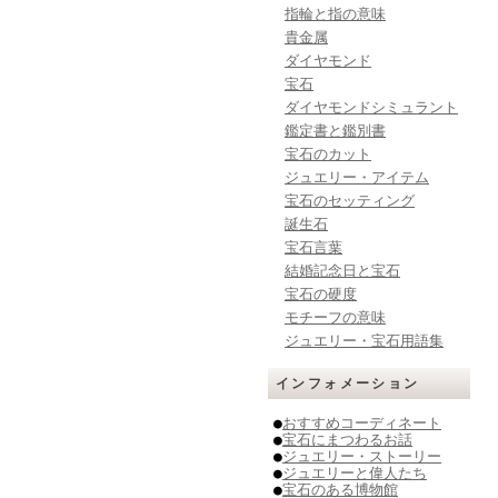
指輪と指の意味
貴金属
ダイヤモンド
宝石
ダイヤモンドシミュラント
鑑定書と鑑別書
宝石のカット
ジュエリー・アイテム
宝石のセッティング
誕生石
宝石言葉
結婚記念日と宝石
宝石の硬度
モチーフの意味
ジュエリー・宝石用語集
インフォメーション
●
おすすめコーディネート
●
宝石にまつわるお話
●
ジュエリー・ストーリー
●
ジュエリーと偉人たち
●
宝石のある博物館