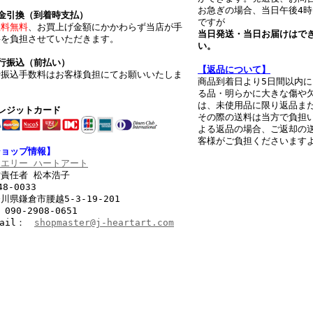
お急ぎの場合、当日午後4
代金引換（到着時支払）
ですが
数料無料
、お買上げ金額にかかわらず当店が手
当日発送・当日お届けはで
料を負担させていただきます。
い。
行振込（前払い）
【返品について】
行振込手数料はお客様負担にてお願いいたしま
商品到着日より5日間以内
。
る品・明らかに大きな傷や
は、未使用品に限り返品ま
レジットカード
その際の送料は当方で負担
よる返品の場合、ご返却の
客様がご負担くださいます
ショップ情報】
ュエリー ハートアート
責任者 松本浩子
48-0033
川県鎌倉市腰越5-3-19-201
 090-2908-0651
Mail：
shopmaster@j-heartart.com