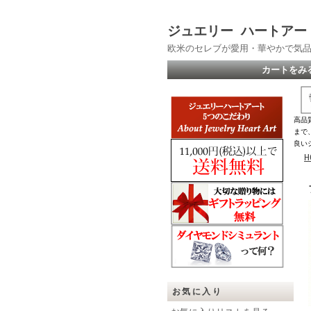
ジュエリー ハートアー
欧米のセレブが愛用・華やかで気
カートをみ
高品
まで
良い
H
お気に入り