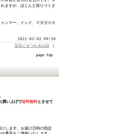
されますが、ほとんど採りつくさ
ミャンマー、インド、マダガスカ
2021-03-02 09:58
宝石にまつわるお話
｜
page top
。
お買い上げで
送料無料
とさせて
届けします。お届け日時の指定
合せ番号をご連絡いたします。