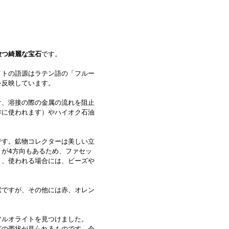
放つ綺麗な宝石
です。
イトの語源はラテン語の「フルー
を反映しています。
け、溶接の際の金属の流れを阻止
作に使われます）やハイオク石油
です。鉱物コレクターは美しい立
が4方向もあるため、ファセッ
く、使われる場合には、ビーズや
紫ですが、その他には赤、オレン
フルオライトを見つけました。
どの帯状が見られるものです。今