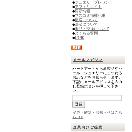
●
ジュエリープレゼント
●
アフィリエイト
●
更新情報
●
マスコミ掲載記事
●
配送について
●
決済について
●
返品・交換について
●
よくある質問
●
LINK
メールマガジン
ハートアートから新製品やセ
ール、ジュエリーにまつわる
お話などをお知らせします。
下記にメールアドレスを入力
し登録ボタンを押して下さ
い。
変更・解除・お知らせはこち
ら >>
企業向けご提案