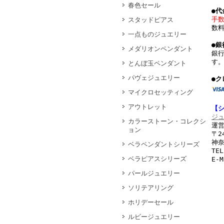
春色セール
●
手
スタッドピアス
数
一点ものジュエリー
●銀
メダリオンペンダント
銀
す
とんぼ玉ペンダント
パヴェジュエリー
●ク
マイクロセッティング
アウトレット
【
ジ
カラーストーン・コレクシ
運営
ョン
〒2
神奈
ベラペンダントシリーズ
TEL
ベラピアスシリーズ
E-
パールジュエリー
ソリテアリング
ホリデーセール
ルビージュエリー