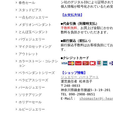
ン社のデジタルIDにより証明されて
春色セール
個人情報が暗号化されているため
スタッドピアス
【お支払方法】
一点ものジュエリー
●代金引換（到着時支払）
メダリオンペンダント
手数料無料
、お買上げ金額にかか
とんぼ玉ペンダント
数料を負担させていただきます。
パヴェジュエリー
●銀行振込（前払い）
銀行振込手数料はお客様負担にて
マイクロセッティング
す。
アウトレット
●クレジットカード
カラーストーン・コレクシ
ョン
ベラペンダントシリーズ
【ショップ情報】
ジュエリー ハートアート
ベラピアスシリーズ
運営責任者 松本浩子
〒248-0033
パールジュエリー
神奈川県鎌倉市腰越5-3-19-201
TEL 090-2908-0651
ソリテアリング
E-Mail：
shopmaster@j-hea
ホリデーセール
ルビージュエリー