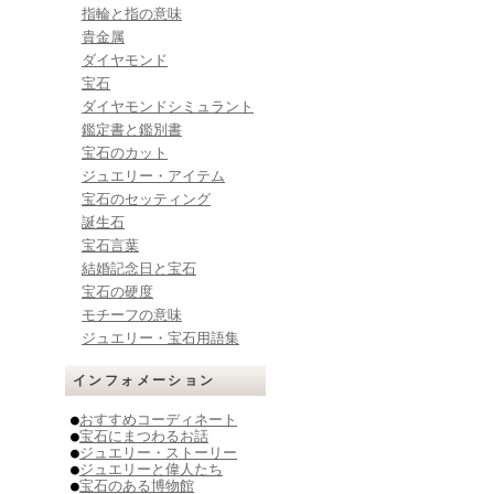
指輪と指の意味
貴金属
ダイヤモンド
宝石
ダイヤモンドシミュラント
鑑定書と鑑別書
宝石のカット
ジュエリー・アイテム
宝石のセッティング
誕生石
宝石言葉
結婚記念日と宝石
宝石の硬度
モチーフの意味
ジュエリー・宝石用語集
インフォメーション
●
おすすめコーディネート
●
宝石にまつわるお話
●
ジュエリー・ストーリー
●
ジュエリーと偉人たち
●
宝石のある博物館