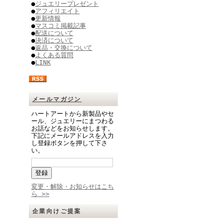
●
ジュエリープレゼント
●
アフィリエイト
●
更新情報
●
マスコミ掲載記事
●
配送について
●
決済について
●
返品・交換について
●
よくある質問
●
LINK
メールマガジン
ハートアートから新製品やセ
ール、ジュエリーにまつわる
お話などをお知らせします。
下記にメールアドレスを入力
し登録ボタンを押して下さ
い。
変更・解除・お知らせはこち
ら >>
企業向けご提案